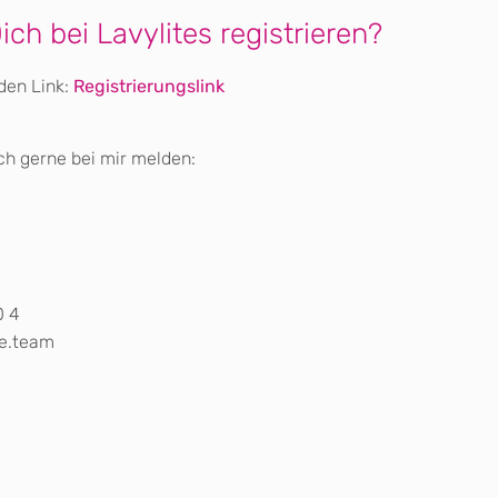
ch bei Lavylites registrieren?
den Link:
Registrierungslink
ch gerne bei mir melden:
0 4
fe.team