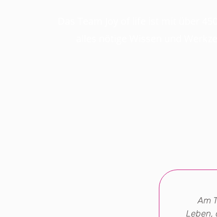
Das Team Joy of life ist mit über 4
alles nötige Wissen und Werkze
iemals alleine zu sein, jederzeit
Am T
etenter Unterstützung weiter zu
Leben, 