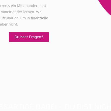
renz, ein Miteinander statt
 voneinander lernen. Wo
uf­zubauen, um in finanzielle
aber nicht.
Du hast Fragen?
SARTIGE DABEI – DU BIST NICHT