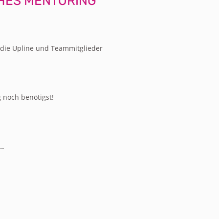
HES MENTORING
 die Upline und Teammitglieder
g noch benötigst!