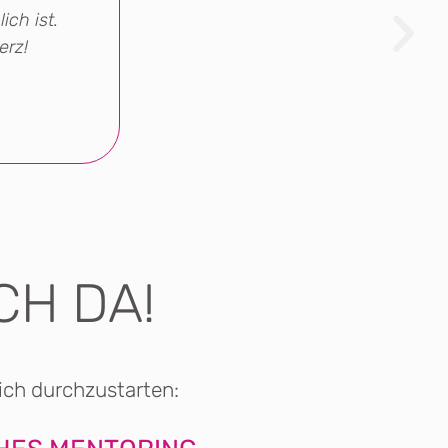
ch ist.
erz!
CH DA!
.
ch durchzu­starten: